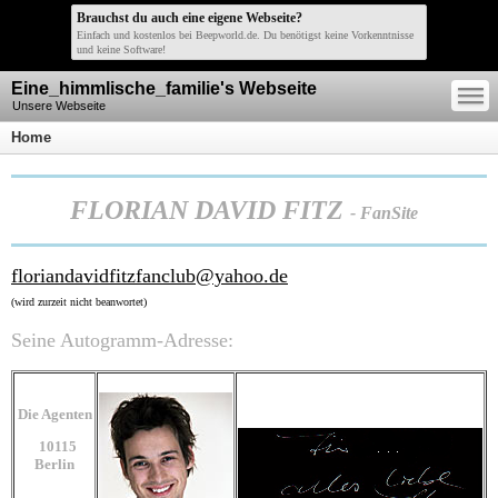
Brauchst du auch eine eigene Webseite?
Einfach und kostenlos bei Beepworld.de. Du benötigst keine Vorkenntnisse
und keine Software!
—
Eine_himmlische_familie's Webseite
—
—
Unsere Webseite
Home
FLORIAN DAVID FITZ
- FanSite
floriandavidfitzfanclub@yahoo.de
(wird zurzeit nicht beanwortet)
Seine Autogramm-Adresse:
Die Agenten
10115
Berlin