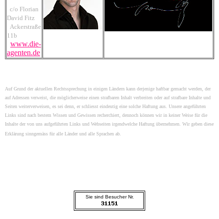
c/o Florian
David Fitz
Ackerstraße
11b
www.die-
agenten.de
Auf Grund der aktuellen Rechtssprechung in einigen Ländern kann derjenige haftbar gemacht werden, der
auf Adressen verweist, die möglicherweise einen strafbaren Inhalt verbreiten oder auf strafbare Inhalte und
Seiten weiterverweisen, es sei denn, er schliesst eindeutig eine solche Haftung aus. Unsere angeführten
Links sind nach bestem Wissen und Gewissen recherchiert, dennoch können wir in keiner Weise für die
Inhalte der von uns aufgeführten Links und Webseiten irgendwelche Haftung übernehmen. Wir geben diese
Erklärung sinngemäss für alle Länder und alle Sprachen ab.
Sie sind Besucher Nr.